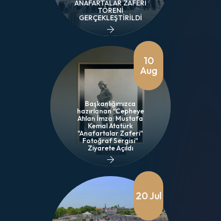
ANAFARTALAR ZAFERİ
TÖRENİ
GERÇEKLEŞTİRİLDİ
10
Aug
Başkanlığımızca
hazırlanan "Cepheye
Atılan İmza: Mustafa
Kemal Atatürk
"Anafartalar Zaferi"
Fotoğraf Sergisi"
Ziyarete Açıldı
20 Jul