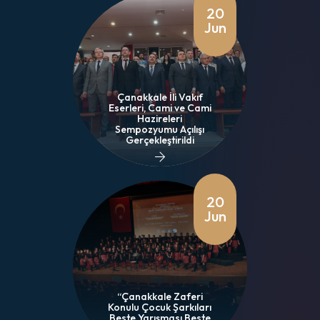
20
Jun
Çanakkale İli Vakıf
Eserleri, Cami ve Cami
Hazireleri
Sempozyumu Açılışı
Gerçekleştirildi
20
Jun
“Çanakkale Zaferi
Konulu Çocuk Şarkıları
Beste Yarışması Beste