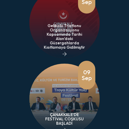
Sep
Gelibolu Triatlonu
Organizasyonu
Kapsamında Tarihi
Alan'daki
Güzergahlarda
Kısıtlamaya Gidilmiştir
09
Sep
ÇANAKKALE'DE
FESTİVAL COŞKUSU
BAŞLADI