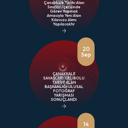
Çanakkale Tarihi Alan
Sınırları İçerisinde
Görev Yapmak
Amacıyla Yeni Alan
Kılavuzu Alımı
Yapılacaktır
20
Sep
ÇANAKKALE
SAVAŞLARI GELİBOLU
TARİHİ ALAN
BAŞKANLIĞI ULUSAL
FOTOĞRAF
YARIŞMASI
SONUÇLANDI
14