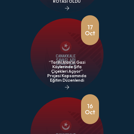
ROTASI OLDU
17
Oct
“Tarihi Alan'ın Gazi
Köylerinde Şifa
Çiçekleri Açıyor”
Projesi Kapsamında
Eğitim Düzenlendi
16
Oct