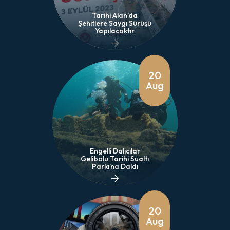
Tarihi Alan’da
Şehitlere Saygı Sürüşü
Yapılacaktır
20
Aug
Engelli Dalıcılar
Gelibolu Tarihi Sualtı
Parkı’na Daldı
20
Aug