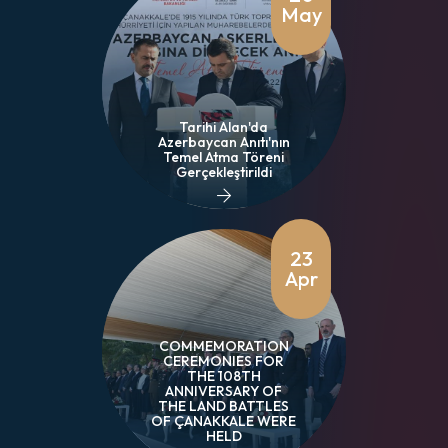
May
Tarihi Alan'da
Azerbaycan Anıtı'nın
Temel Atma Töreni
Gerçekleştirildi
23
Apr
COMMEMORATION
CEREMONIES FOR
THE 108TH
ANNIVERSARY OF
THE LAND BATTLES
OF ÇANAKKALE WERE
HELD