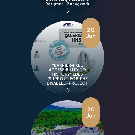
Yarışması” Sonuçlandı
20
Jun
''BARRIER-FREE
ACCESSIBILITY TO
HISTORY'' EDES
(SUPPORT FOR THE
DISABLED) PROJECT
20
Jun