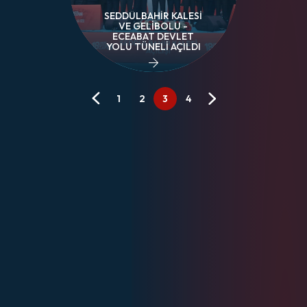
SEDDÜLBAHİR KALESİ
VE GELİBOLU -
ECEABAT DEVLET
YOLU TÜNELİ AÇILDI
1
2
3
4