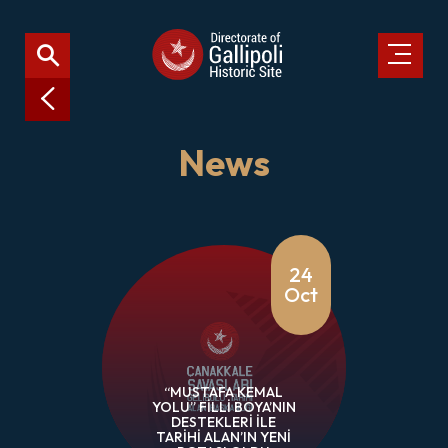
News
24
Oct
“MUSTAFA KEMAL
YOLU” FİLLİ BOYA’NIN
DESTEKLERİ İLE
TARİHİ ALAN’IN YENİ