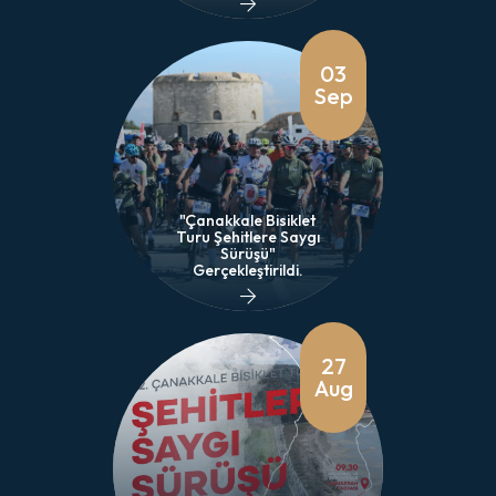
03
Sep
"Çanakkale Bisiklet
Turu Şehitlere Saygı
Sürüşü"
Gerçekleştirildi.
27
Aug