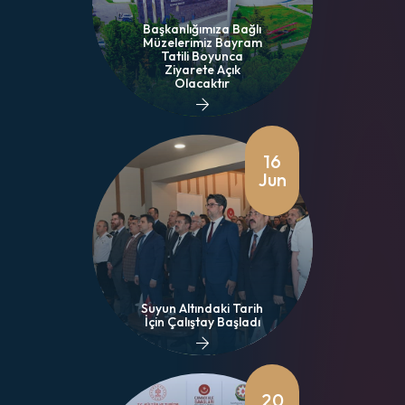
Başkanlığımıza Bağlı
Müzelerimiz Bayram
Tatili Boyunca
Ziyarete Açık
Olacaktır
16
Jun
Suyun Altındaki Tarih
İçin Çalıştay Başladı
20