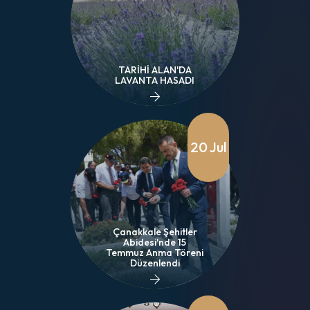
TARİHİ ALAN'DA
LAVANTA HASADI
20 Jul
Çanakkale Şehitler
Abidesi'nde 15
Temmuz Anma Töreni
Düzenlendi