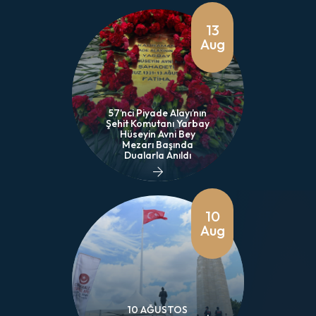
13
Aug
57’nci Piyade Alayı’nın
Şehit Komutanı Yarbay
Hüseyin Avni Bey
Mezarı Başında
Dualarla Anıldı
10
Aug
10 AĞUSTOS