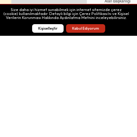
Alan Başkanlığı
Size daha iyi hizmet sunabilmek için internet sitemizde çerez
(cookie) kullanılmaktadır. Detaylı bilgi için Çerez Politikası’nı ve Kişisel
Download
Share
Verilerin Korunması Hakkında Aydınlatma Metnini inceleyebilirsiniz.
GPX
Route
Kişiselleştir
Kabul Ediyorum
Donate