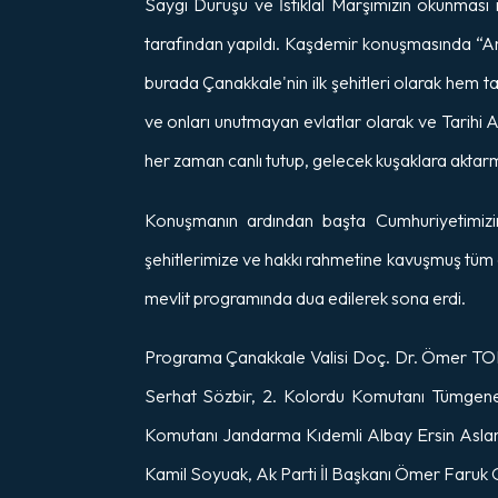
Saygı Duruşu ve İstiklal Marşımızın okunmas
tarafından yapıldı. Kaşdemir konuşmasında “An
burada Çanakkale'nin ilk şehitleri olarak hem tar
ve onları unutmayan evlatlar olarak ve Tarihi 
her zaman canlı tutup, gelecek kuşaklara aktarm
Konuşmanın ardından başta Cumhuriyetimiz
şehitlerimize ve hakkı rahmetine kavuşmuş tüm 
mevlit programında dua edilerek sona erdi.
Programa Çanakkale Valisi Doç. Dr. Ömer TOR
Serhat Sözbir, 2. Kolordu Komutanı Tümgen
Komutanı Jandarma Kıdemli Albay Ersin Asla
Kamil Soyuak, Ak Parti İl Başkanı Ömer Faruk Gö