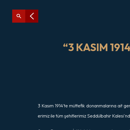
“3 KASIM 19
3 Kasım 1914'te müttefik donanmalarına ait ge
erimiz ile tüm şehitlerimiz Seddülbahir Kalesi'n