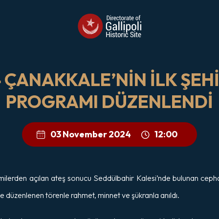
14 ÇANAKKALE’NİN İLK ŞEH
PROGRAMI DÜZENLENDİ
03 November 2024
12:00
milerden açılan ateş sonucu Seddülbahir Kalesi’nde bulunan cephan
de düzenlenen törenle rahmet, minnet ve şükranla anıldı.