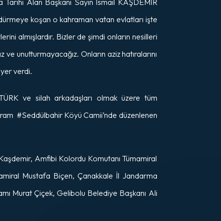
ma Tarihi Alan Başkanı Sayın İsmail KAŞDEMİR
ndürmeye koşan o kahraman vatan evlatları işte
ini almışlardır. Bizler de şimdi onların nesilleri
 ve unutturmayacağız. Onların aziz hatıralarını
yer verdi.
TÜRK ve silah arkadaşları olmak üzere tüm
 Program #Seddülbahir Köyü Camii’nde düzenlenen
 Kaşdemir, Amfibi Kolordu Komutanı Tümamiral
miral Mustafa Biçen, Çanakkale İl Jandarma
 Murat Çiçek, Gelibolu Belediye Başkanı Ali