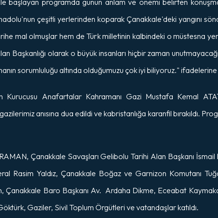
ı ile başlayan programda günün anlam ve önemi belirten konuş
adolu'nun çeşitli yerlerinden koparak Çanakkale'deki yangını sö
ihe mal olmuşlar hem de Türk milletinin kalbindeki o müstesna yerler
Alan Başkanlığı olarak o büyük insanları hiçbir zaman unutmayacağız
anın sorumluluğu altında olduğumuzu çok iyi biliyoruz." ifadelerine 
in Kurucusu Anafartalar Kahramanı Gazi Mustafa Kemal ATA
gazilerimiz anısına dua edildi ve kabristanlığa karanfil bırakıldı.
AMAN, Çanakkale Savaşları Gelibolu Tarihi Alan Başkanı İsmail
eral Rasim Yaldız, Çanakkale Boğaz ve Garnizon Komutanı Tuğa
n, Çanakkale Baro Başkanı Av. Ardaha Dikme, Eceabat Kaymakamı
ktürk, Gaziler, Sivil Toplum Örgütleri ve vatandaşlar katıldı.