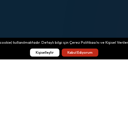
okie) kullanılmaktadır. Detaylı bilgi için Çerez Politikası’nı ve Kişisel Veri
Kişiselleştir
Kabul Ediyorum
te
e-Institution
CBS Login