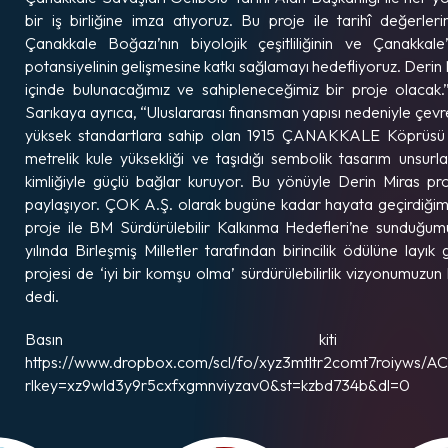
bir iş birliğine imza atıyoruz. Bu proje ile tarihî değerler
Çanakkale Boğazı’nın biyolojik çeşitliliğinin ve Çanakkale’
potansiyelinin gelişmesine katkı sağlamayı hedefliyoruz. Derin 
içinde bulunacağımız ve sahipleneceğimiz bir proje olacak.
Sarıkaya ayrıca, “Uluslararası finansman yapısı nedeniyle çev
yüksek standartlara sahip olan 1915 ÇANAKKALE Köprüsü 
metrelik kule yüksekliği ve taşıdığı sembolik tasarım unsurla
kimliğiyle güçlü bağlar kuruyor. Bu yönüyle Derin Miras proj
paylaşıyor. ÇOK A.Ş. olarak bugüne kadar hayata geçirdiğimi
proje ile BM Sürdürülebilir Kalkınma Hedefleri’ne sunduğu
yılında Birleşmiş Milletler tarafından birincilik ödülüne layı
projesi de ‘iyi bir komşu olma’ sürdürülebilirlik vizyonumuzun k
dedi.
Basın kiti 
https://www.dropbox.com/scl/fo/xyz3mtltr2comt7roiyws/A
rlkey=xz9wld3y9r5cxfxgmnviyzav0&st=kzbd734b&dl=0