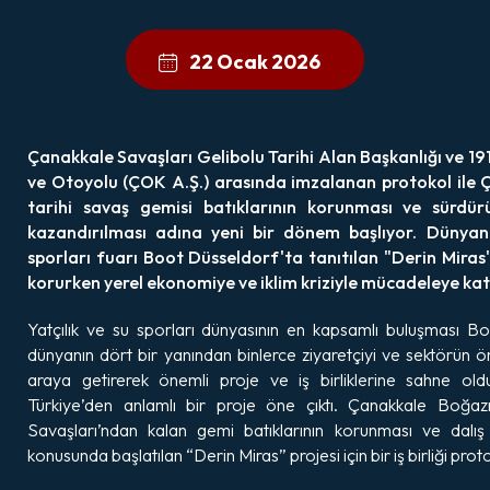
22 Ocak 2026
Çanakkale Savaşları Gelibolu Tarihi Alan Başkanlığı ve
ve Otoyolu (ÇOK A.Ş.) arasında imzalanan protokol ile 
tarihi savaş gemisi batıklarının korunması ve sürdürül
kazandırılması adına yeni bir dönem başlıyor. Dünya
sporları fuarı Boot Düsseldorf'ta tanıtılan "Derin Miras" 
korurken yerel ekonomiye ve iklim kriziyle mücadeleye kat
Yatçılık ve su sporları dünyasının en kapsamlı buluşması Bo
dünyanın dört bir yanından binlerce ziyaretçiyi ve sektörün ö
araya getirerek önemli proje ve iş birliklerine sahne o
Türkiye’den anlamlı bir proje öne çıktı. Çanakkale Boğaz
Savaşları’ndan kalan gemi batıklarının korunması ve dalış 
konusunda başlatılan “Derin Miras” projesi için bir iş birliği prot