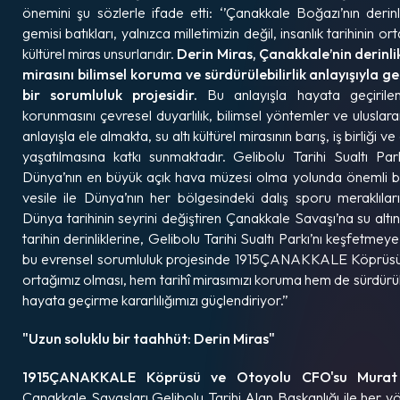
önemini şu sözlerle ifade etti: ‘’Çanakkale Boğazı’nın derin
gemisi batıkları, yalnızca milletimizin değil, insanlık tarihinin or
kültürel miras unsurlarıdır.
Derin Miras, Çanakkale’nin derinlik
mirasını bilimsel koruma ve sürdürülebilirlik anlayışıyla g
bir sorumluluk projesidir.
Bu anlayışla hayata geçirilen 
korunmasını çevresel duyarlılık, bilimsel yöntemler ve uluslar
anlayışla ele almakta, su altı kültürel mirasının barış, iş birliği
yaşatılmasına katkı sunmaktadır. Gelibolu Tarihi Sualtı Parkı
Dünya’nın en büyük açık hava müzesi olma yolunda önemli bi
vesile ile Dünya’nın her bölgesindeki dalış sporu meraklıla
Dünya tarihinin seyrini değiştiren Çanakkale Savaşı’na su altınd
tarihin derinliklerine, Gelibolu Tarihi Sualtı Parkı’nı keşfetme
bu evrensel sorumluluk projesinde 1915ÇANAKKALE Köprüsü 
ortağımız olması, hem tarihî mirasımızı koruma hem de sürdürü
hayata geçirme kararlılığımızı güçlendiriyor.”
"Uzun soluklu bir taahhüt: Derin Miras"
1915ÇANAKKALE Köprüsü ve Otoyolu CFO'su Murat
Çanakkale Savaşları Gelibolu Tarihi Alan Başkanlığı ile her