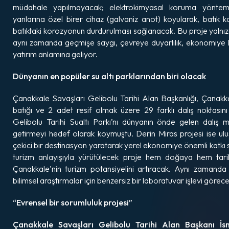
müdahale yapılmayacak; elektrokimyasal koruma yöntemi 
yanlarına özel birer cihaz (galvaniz anot) koyularak, batık k
batıktaki korozyonun durdurulması sağlanacak. Bu proje yalnız
aynı zamanda geçmişe saygı, çevreye duyarlılık, ekonomiye k
yatırım anlamına geliyor.
Dünyanın en popüler su altı parklarından biri olacak
Çanakkale Savaşları Gelibolu Tarihi Alan Başkanlığı, Çanakk
batığı ve 2 adet resif olmak üzere 29 farklı dalış noktasın
Gelibolu Tarihi Sualtı Parkı’nı dünyanın önde gelen dalış m
getirmeyi hedef olarak koymuştu. Derin Miras projesi ise ulusl
çekici bir destinasyon yaratarak yerel ekonomiye önemli katkı 
turizm anlayışıyla yürütülecek proje hem doğaya hem tarih
Çanakkale'nin turizm potansiyelini artıracak. Aynı zamanda ba
bilimsel araştırmalar için benzersiz bir laboratuvar işlevi gör
“Evrensel bir sorumluluk projesi”
Çanakkale Savaşları Gelibolu Tarihi Alan Başkanı İs