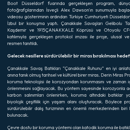
Boot Düsseldorf fuarında gerçekleşen program, dünya
fotoğrafçılarından İsveçli Alex Dawson'ın sunumuyla başlad
videosu gösteriminin ardından Türkiye Cumhuriyeti Düsseldor
İzbul bir konuşma yaptı. Çanakkale Savaşları Gelibolu Ta
Kaşdemir ve 1915ÇANAKKALE Köprüsü ve Otoyolu CFO'
katılımıyla gerçekleşen protokol imzası ile proje, ulusal v
resmen tanıtıldı.
Gelecek nesillere sürdürülebilir bir miras bırakılması hede
⁠Çanakkale Savaş Batıkları “Çanakkale Ruhunu” en iyi anlata
anına tanık olmuş tarihsel ve kültürel birer miras. Derin Miras Pro
koruma teknolojisi ile korozyondan korunmasını ve zaman iç
önlenmesini sağlayacak. Bu yöntem sayesinde korozyonla açı
karbon salınımları önlenirken, koruma altındaki batıklar ya
biyolojik çeşitlilik için yaşam alanı oluşturacak. Böylece p
sürdürülebilir dalış turizminin en önemli merkezlerinden biri
bulunacak.
Çevre dostu bir koruma yöntemi olan katodik koruma ile batıkl