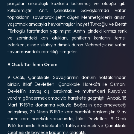
parçalar arkeolojik kazılarla bulunmuş ve olduğu gibi
kullanılmıştır. Anıt, Çanakkale Savaşları’nda vatan
topraklarını savunarak şehit düşen Mehmetçiklerin anısını
yaşatmak amacıyla heykeltıraşlar İnayet Türkoğlu ve Berat
Türkoğlu tarafından yapılmıştır. Anıtın içindeki kırmızı renk
ve zemindeki kan olukları, şehitlerin kanlarını temsil
ederken, elinde silahıyla dimdik duran Mehmetçik ise vatan
savunmasındaki kararlılığı simgeler.
9 Ocak Tarihinin Önemi
9 Ocak, Çanakkale Savaşları'nın dönüm noktalarından
biridir. İtilaf Devletleri, Çanakkale Harekâtı ile Osmanlı
Devleti'ni savaş dışı bırakmak ve müttefikleri Rusya'ya
yardım göndermek amacıyla harekete geçmişti. Ancak, 18
Mart 1915’te donanma yoluyla Boğaz'ın geçilemeyeceği
anlaşılmış, 25 Nisan 1915’te kara harekâtı başlamıştır. 9 ay
süren kara harekâtı sonucunda, İtilaf Devletleri, 9 Ocak
1916 tarihinde Seddülbahir’i tahliye edecek ve Çanakkale
Cephesi de böylece kapanmış olacaktı.