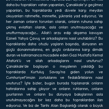
daha bu toprakları vatan yapanları, Çanakkale’yi geçilmez
yapanları, bu topraklarda yedi düvele karşı meydan
okuyanları rahmetle, minnetle, şükranla yad ediyoruz. Ve
her zaman onların torunları olarak, onların ruhuna sahip
çıkmış evlatları olarak, asla onları unutmayacağız ve
unutturmayacağız… Allah’ı arzu edip akşama kavuşan
Ezineli Yahya Çavuş ve arkadaşlarını nasıl unutabiliriz? Bu
topraklarda daha otuzlu yaşların başında, dünyanın en
güçlü donanmalarına, en güçlü ordularına karşı dimdik
duran ve kahramanca mücadele eden Gazi Mustafa Kemal
Atatürk’ü ve silah arkadaşlarını nasıl unuturuz?
Çanakkale’de başlayan o meşalenin yakıldığı bu
topraklarda Kurtuluş Savaşı’na giden yolun ve
Cumhuriyet’imizin zorluklarını ve fedakârlıklarını nasıl
unuturuz? İşte bizler, bugün burada toplanarak onların
hatıralarına sahip çıkıyor ve onların ruhlarının, onların
şuurlarının ve onların bu dünyaya bakışlarının asla
unutulmayacağını bir kez daha bu topraklardan ilan
ediyoruz. Ve biz de Tarihi Alan Başkanlığı olarak o büyük