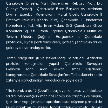
Çanakkale Onsekiz Mart Üniversitesi Rektörü Prof. Dr.
Cüneyt Erenoğlu, Çanakkale Baro Başkanı Av. Ardahan
Dikme, Eceabat Kaymakamı Murat Çiçek, Çanakkale İl
Emniyet Müdürü Kenan Kurt, Çanakkale İl Jandarma
Komutanı J. Kd. Alb. Ersin Aslan, S/G Çanakkale Grup
Komutanı Sg. Yb. Orhan Öğrenci, Çanakkale İl Kültür ve
Turizm Müdürü Çağman Esirgemez ile Çanakkale
protokolü, siyasi parti temsilcileri, gaziler, şehit yakınları ve
çok sayıda vatandaş katıldı.
Tören, saygı duruşu ve İstiklal Marşı ile başladı. Ardından
protokol konuşmaları yapıldı. Çanakkale Savaşları
Gelibolu Tarihi Alan Başkanı İsmail Kaşdemir,
konuşmasında Çanakkale Savaşları'nın Türk askerinin kesin
zaferiyle sonuçlandığını vurguladı ve şöyle dedi:
"Bu topraklarda 19 Şubat’ta başlayan o haksız ve hukuksuz
saldırı, Mehmetçiğin iman dolu göğsüne çarpmış ve bugün,
işte tören yaptığımız bu topraklarda son düşman çizmesi de
bu mübarek ve müstesna topraklardan ayrılmıştır. Bir kez