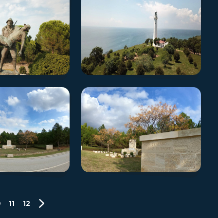
0
11
12