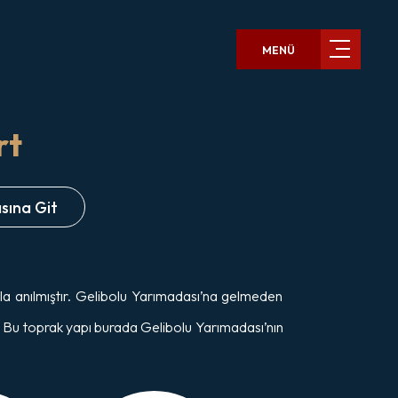
MENÜ
rt
sına Git
yla anılmıştır. Gelibolu Yarımadası’na gelmeden
ır. Bu toprak yapı burada Gelibolu Yarımadası’nın