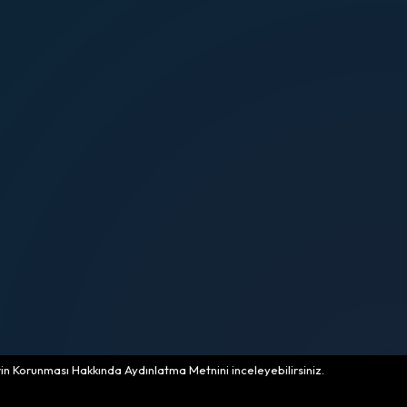
lerin Korunması Hakkında Aydınlatma Metnini inceleyebilirsiniz.