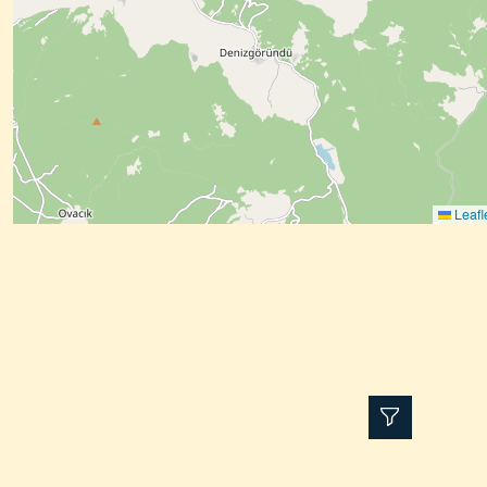
Leafl