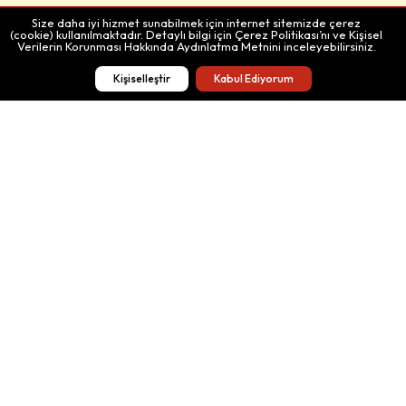
Size daha iyi hizmet sunabilmek için internet sitemizde çerez
(cookie) kullanılmaktadır. Detaylı bilgi için Çerez Politikası’nı ve Kişisel
Önerilen
Rota
Rota
Verilerin Korunması Hakkında Aydınlatma Metnini inceleyebilirsiniz.
Rotalar
Oluştur
Paylaş
Kişiselleştir
Kabul Ediyorum
Bağış Yap