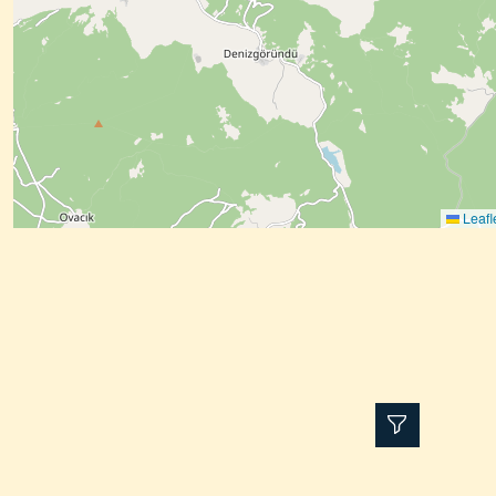
Leafl