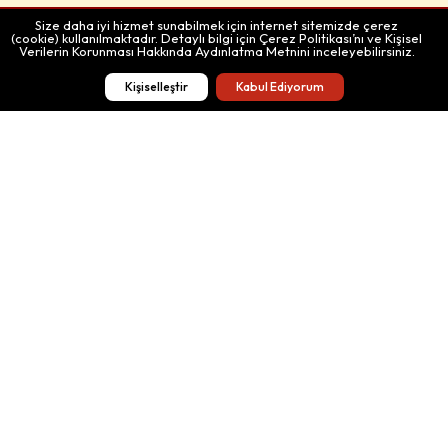
Size daha iyi hizmet sunabilmek için internet sitemizde çerez
(cookie) kullanılmaktadır. Detaylı bilgi için Çerez Politikası’nı ve Kişisel
Önerilen
Rota
Rota
Verilerin Korunması Hakkında Aydınlatma Metnini inceleyebilirsiniz.
Rotalar
Oluştur
Paylaş
Kişiselleştir
Kabul Ediyorum
Bağış Yap